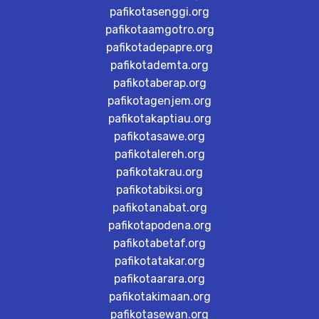
pafikotasenggi.org
pafikotaamgotro.org
pafikotadepapre.org
pafikotademta.org
pafikotaberap.org
pafikotagenjem.org
pafikotakaptiau.org
pafikotasawe.org
pafikotalereh.org
pafikotakrau.org
pafikotabiksi.org
pafikotanabat.org
pafikotapodena.org
pafikotabetaf.org
pafikotatakar.org
pafikotaarara.org
pafikotakimaan.org
pafikotasewan.org