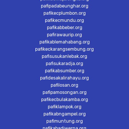
pafipadabeunghar.org
pafikecplumbon.org
pafikecmundu.org
pafikabbeber.org
pafirawaurip.org
pafikablemahabang.org
pafikeckarangsembung.org
pafisusukanlebak.org
pafisukaradja.org
pafikabsumber.org
pafidesakalirahayu.org
pafilosan.org
pafipamosongan.org
pafikecbulakamba.org
pafiklampok.org
pafikabngampel.org
pafimuntung.org
pafikabadiwerna.org