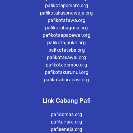
pafikotapembre.org
pafikotakasonaweja.org
pafikotatawa.org
pafikotabagusa.org
pafikotaapaoewar.org
pafikotajauke.org
pafikotateba.org
pafikotasawai.org
pafikotadombo.org
pafikotakurunui.org
pafikotabarapasi.org
Link Cabang Pafi
pafidomas.org
pafitanara.org
pafiseneja.org