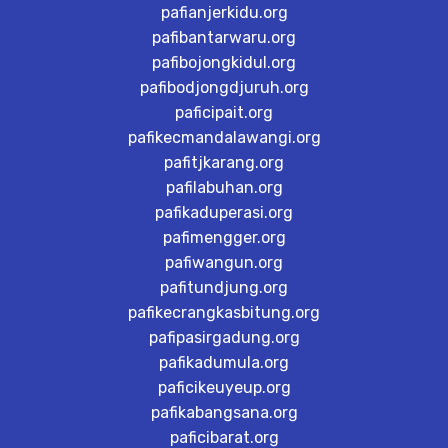
pafianjerkidu.org
pafibantarwaru.org
pafibojongkidul.org
pafibodjongdjuruh.org
paficipait.org
pafikecmandalawangi.org
pafitjkarang.org
pafilabuhan.org
pafikaduperasi.org
pafimengger.org
pafiwangun.org
pafitundjung.org
pafikecrangkasbitung.org
pafipasirgadung.org
pafikadumula.org
paficikeuyeup.org
pafikabangsana.org
paficibarat.org