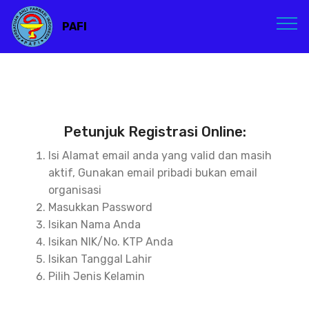
PAFI
Petunjuk Registrasi Online:
Isi Alamat email anda yang valid dan masih
aktif, Gunakan email pribadi bukan email
organisasi
Masukkan Password
Isikan Nama Anda
Isikan NIK/No. KTP Anda
Isikan Tanggal Lahir
Pilih Jenis Kelamin