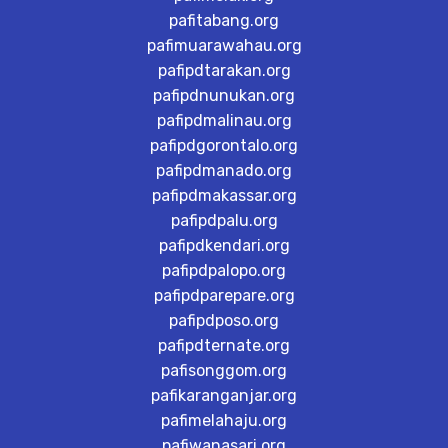
pafitabang.org
pafimuarawahau.org
pafipdtarakan.org
pafipdnunukan.org
pafipdmalinau.org
pafipdgorontalo.org
pafipdmanado.org
pafipdmakassar.org
pafipdpalu.org
pafipdkendari.org
pafipdpalopo.org
pafipdparepare.org
pafipdposo.org
pafipdternate.org
pafisonggom.org
pafikaranganjar.org
pafimelahaju.org
pafiwanasari.org