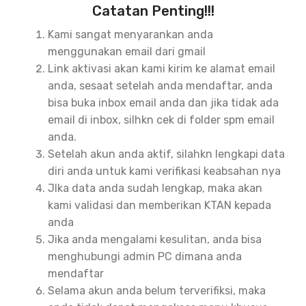
Catatan Penting!!!
Kami sangat menyarankan anda
menggunakan email dari gmail
Link aktivasi akan kami kirim ke alamat email
anda, sesaat setelah anda mendaftar, anda
bisa buka inbox email anda dan jika tidak ada
email di inbox, silhkn cek di folder spm email
anda.
Setelah akun anda aktif, silahkn lengkapi data
diri anda untuk kami verifikasi keabsahan nya
JIka data anda sudah lengkap, maka akan
kami validasi dan memberikan KTAN kepada
anda
Jika anda mengalami kesulitan, anda bisa
menghubungi admin PC dimana anda
mendaftar
Selama akun anda belum terverifiksi, maka