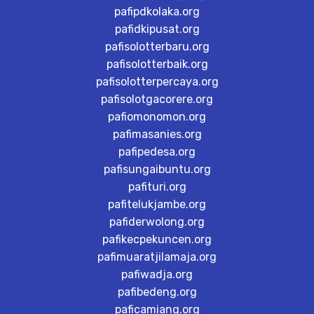
pafipdkolaka.org
pafidkipusat.org
pafisolotterbaru.org
pafisolotterbaik.org
pafisolotterpercaya.org
pafisolotgacorere.org
pafiomonomon.org
pafimasanies.org
pafipedesa.org
pafisungaibuntu.org
pafituri.org
pafitelukjambe.org
pafiderwolong.org
pafikecpekuncen.org
pafimuaratjilamaja.org
pafiwadja.org
pafibedeng.org
paficamiang.org