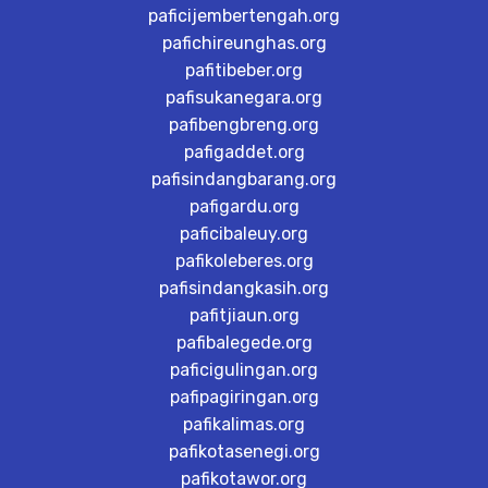
paficijembertengah.org
pafichireunghas.org
pafitibeber.org
pafisukanegara.org
pafibengbreng.org
pafigaddet.org
pafisindangbarang.org
pafigardu.org
paficibaleuy.org
pafikoleberes.org
pafisindangkasih.org
pafitjiaun.org
pafibalegede.org
paficigulingan.org
pafipagiringan.org
pafikalimas.org
pafikotasenegi.org
pafikotawor.org