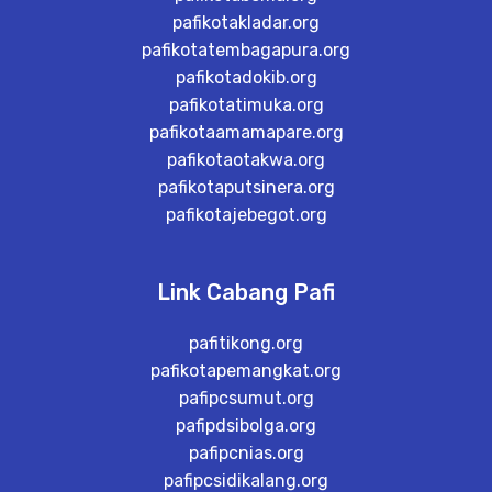
pafikotakladar.org
pafikotatembagapura.org
pafikotadokib.org
pafikotatimuka.org
pafikotaamamapare.org
pafikotaotakwa.org
pafikotaputsinera.org
pafikotajebegot.org
Link Cabang Pafi
pafitikong.org
pafikotapemangkat.org
pafipcsumut.org
pafipdsibolga.org
pafipcnias.org
pafipcsidikalang.org