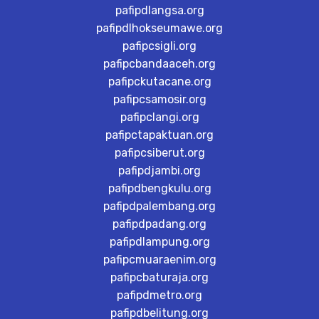
pafipdlangsa.org
pafipdlhokseumawe.org
pafipcsigli.org
pafipcbandaaceh.org
pafipckutacane.org
pafipcsamosir.org
pafipclangi.org
pafipctapaktuan.org
pafipcsiberut.org
pafipdjambi.org
pafipdbengkulu.org
pafipdpalembang.org
pafipdpadang.org
pafipdlampung.org
pafipcmuaraenim.org
pafipcbaturaja.org
pafipdmetro.org
pafipdbelitung.org