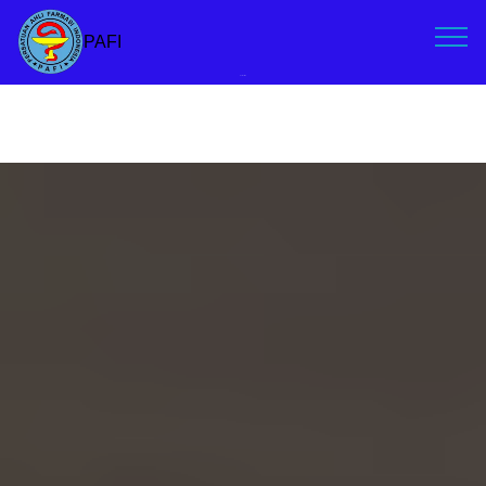
PAFI
NusaSuara.com